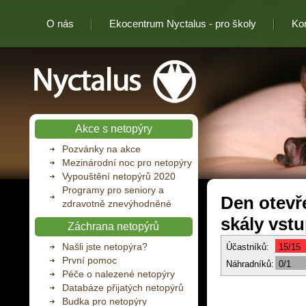
O nás
Ekocentrum Nyctalus - pro školy
Ko
Nyctalus
Akce s netopýry
Pozvánky na akce
Mezinárodní noc pro netopýry
Vypouštění netopýrů 2020
Programy pro seniory a
Den otevře
zdravotně znevýhodněné
skály vstu
Záchrana netopýrů
Našli jste netopýra?
Účastníků:
15/15
První pomoc
Náhradníků:
0/1
Péče o nalezené netopýry
Databáze přijatých netopýrů
Budka pro netopýry