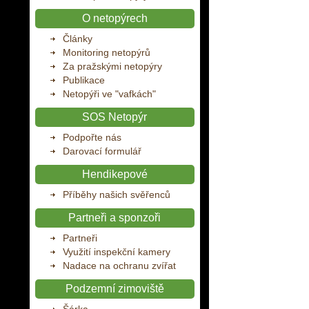
O netopýrech
Články
Monitoring netopýrů
Za pražskými netopýry
Publikace
Netopýři ve "vafkách"
SOS Netopýr
Podpořte nás
Darovací formulář
Hendikepové
Příběhy našich svěřenců
Partneři a sponzoři
Partneři
Využití inspekční kamery
Nadace na ochranu zvířat
Podzemní zimoviště