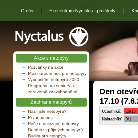
O nás
Ekocentrum Nyctalus - pro školy
Ko
Nyctalus
Akce s netopýry
Pozvánky na akce
Mezinárodní noc pro netopýry
Vypouštění netopýrů 2020
Programy pro seniory a
Den otevře
zdravotně znevýhodněné
17.10 (7.6
Záchrana netopýrů
Našli jste netopýra?
Účastníků:
15/15
První pomoc
Náhradníků:
0/1
Péče o nalezené netopýry
Databáze přijatých netopýrů
Budka pro netopýry