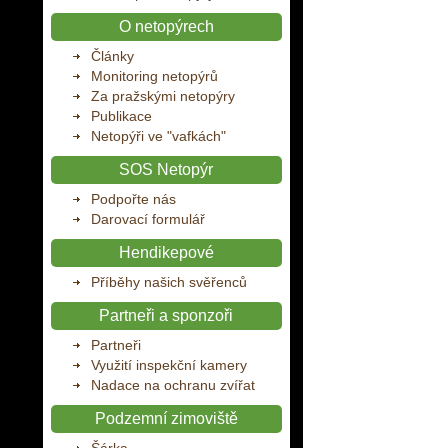
O netopýrech
Články
Monitoring netopýrů
Za pražskými netopýry
Publikace
Netopýři ve "vafkách"
SOS Netopýr
Podpořte nás
Darovací formulář
Hendikepové
Příběhy našich svěřenců
Partneři a sponzoři
Partneři
Využití inspekční kamery
Nadace na ochranu zvířat
Podzemní zimoviště